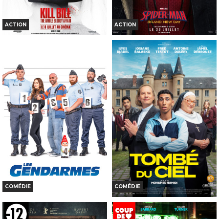
ACTION
ACTION
KILL BILL: THE WHOLE BLOODY
SPIDER-MAN: BRAND NEW DAY
AFFAIR...
Horaires et Infos
Horaires et Infos
Bande-annonce
Bande-annonce
TOUT PUBLIC
INT. -16ans
VOST
VF
VF
COMÉDIE
COMÉDIE
LES GENDARMES
TOMBÉ DU CIEL