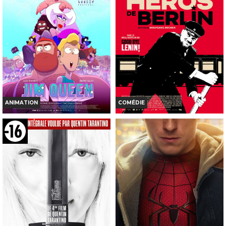
ANIMATION
COMÉDIE
JIM QUEEN
LE HÉROS DE BERLIN
Horaires et Infos
Horaires et Infos
Bande-annonce
Bande-annonce
INT. -12ans
TOUT PUBLIC
VF
VOST
VF