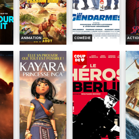
ANIMATION
COMÉDIE
ACTIO
 UNE
LA PAT' PATROUILLE
LES GENDARMES
SPI
: LE FILM MISSION
DINO
Horaires et Infos
nfos
H
Horaires et Infos
Bande-annonce
nce
B
Bande-annonce
TOUT PUBLIC
IC
TOUT PUBLIC
VF
VF
TOUT
VF
Toute la
PUBLIC
T
homme
brigade de
TOUT
PU
 une
Lorsqu’une
gendarmerie de Charnay-
PUBLIC
nt pour
mystérieuse
Lès-Mâcon (71) se prépare à
Peter,
 avec qui
tempête surprend leur
l’annuelle Grande Fête des
seul, 
 nuit de
navire, la Pat’ Patrouille
Jardins. Mais l’arrivée d’un
effac
elations
s’échoue sur une île
jeune stagiaire...
souve
e mariage
tropicale encore
Réalisation :
François
Luttant
inexplorée… et peuplée de
Prévôt-Leygonie, Stéphan
Réalis
Gluck
dinosaures...
Archinard
Cretto