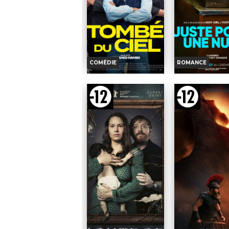
COMÉDIE
ROMANCE
TOMBÉ DU CIEL
JUSTE POUR
NUIT
Horaires et Infos
Horaires et I
Bande-annonce
Bande-anno
TOUT PUBLIC
TOUT PUBL
VF
TOUT
Ilyès mène
PUBLIC
TOUT
une vie
Un 
PUBLIC
joyeuse dans la banlieue de
et
Roubaix. Seul problème : le
femme se démène
bac. Après avoir échoué
trouver quelqu'un
deux fois, c’est sa dernière
coucher la seule
chance de l’avoir...
l'année où les r
Réalisation :
Mohamed
sexuelles avant l
Hamidi
sont...
Acteurs :
Ilyes Djadel,
Réalisation :
Will 