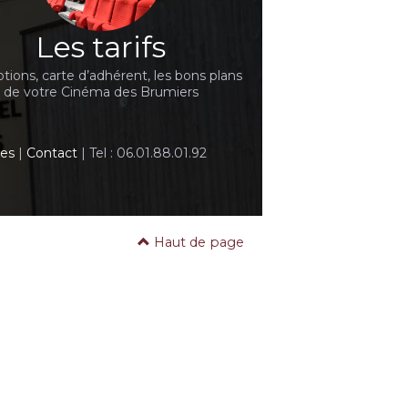
Les tarifs
ions, carte d’adhérent, les bons plans
de votre Cinéma des Brumiers
les
|
Contact
| Tel : 06.01.88.01.92
Haut de page