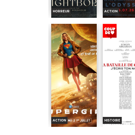
Jamel Debbouze, Josiane...
Acteurs :
Monica 
Callum Turner,...
HORREUR
ACTION
NIGHTBORN
L'ODYSS
Horaires et Infos
Horaires et I
Bande-annonce
Bande-anno
INT -12ans avec AVERT.
INT. -12an
VF
VO
INT -12ans
INT. -12ans
Rêvant de
Vin
avec
construire
après son départ
AVERT.
une vie de
guerre de Troie, le 
famille paisible, Saga et son
rentre enfin à Itha
mari Jon s’installent dans la
son voyage est 
maison où elle a passé une
d'aventures et d'ép
grande partie de son
Réalisation :
Chr
enfance,...
Nolan
Réalisation :
Hanna
Acteurs :
Matt 
Bergholm
Tom Holland
Acteurs :
Rupert Grint,
Hathaway,...
Seidi Haarla, Pamela...
ACTION
HISTOIRE
SUPERGIRL
LA BATAILL