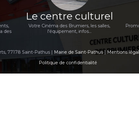
Le centre culturel
nts,
Votre Cinéma des Brumiers, les salles,
Promot
ma des
l'équipement, infos...
rts, 77178 Saint-Pathus |
Mairie de Saint-Pathus
|
Mentions léga
Politique de confidentialité
Création site internet www.erakys.com