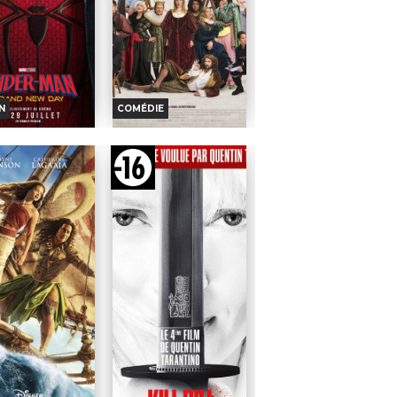
N
COMÉDIE
DER-MAN: BRAND
DE LA COMÉDIE-
NEW DAY
FRANÇAISE
oraires et Infos
Horaires et Infos
ande-annonce
Bande-annonce
TOUT PUBLIC
TOUT PUBLIC
VOST
VF
VF
OUT
TOUT
Quatre ans se
Dans 3
BLIC
PUBLIC
sont écoulés,
heures, Nina
 désormais adulte, vit
dévoile sa première mise
s'est volontairement
en scène à la Comédie-
é de la vie et des
Française. Mais dans
nirs de ses proches.
l’agitation des dernières
 contre...
répétitions, rien ne se
ation :
Destin Daniel
passe...
n
Réalisation :
Martin