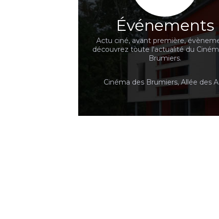
Événements
Actu ciné, avant première, évèneme
découvrez toute l'actualité du Ciné
Brumiers.
Cinéma des Brumiers, Allée des A