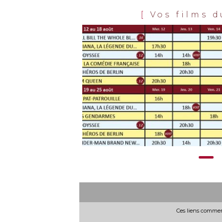
GAULLE - PART
J'ÉCRIS TO
Horaires et Infos
[
Vos films 
Horaires et I
Bande-annonce
Bande-anno
AVERT. TOUT PUBLIC
VF
TOUT PUBL
AVERT.
Lorsqu’un
TOUT
ennemi
PUBLIC
TOUT
inattendu et
Juin
PUBLIC
impitoyable surgit, Kara
Fran
Zor-El est forcée, malgré
s'effondre et
elle, de faire équipe avec un
l’armistice. Au m
compagnon improbable.
chaos, un homme r
Ensemble, ils...
céder. Seul contre
Réalisation :
Craig
général in
Gillespie
s'échappe...
Acteurs :
Milly Alcock, Eve
Réalisation :
A
Ridley, Matthias...
Baudry
Acteurs :
Simon A
Niels Schneider,...
Ces liens commerc