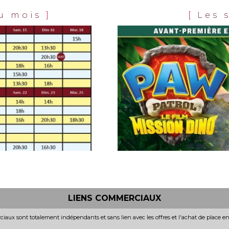
IE 2 :
N NOM
Horaires et Infos
du mois
]
[
Les 
nfos
Bande-annonce
nce
INT. -12ans
IC
VF
INT. -12ans
VF
Jim, icône
sexy de la scène gay
 1940. La
parisienne, voit sa vie
ce
basculer lorsqu’il contracte
 signe
l’Hétérose, un étrange virus
ilieu du
qui transforme les hommes
efuse de
gays…...
 tous, ce
Réalisation :
Nicolas
connu
Athané, Marco Nguyen
Acteurs :
Alex Ramirès,
ntonin
Jéremy Gillet,...
bkarian,
LIENS COMMERCIAUX
iaux sont totalement indépendants et sans lien avec les offres et l'achat de place e