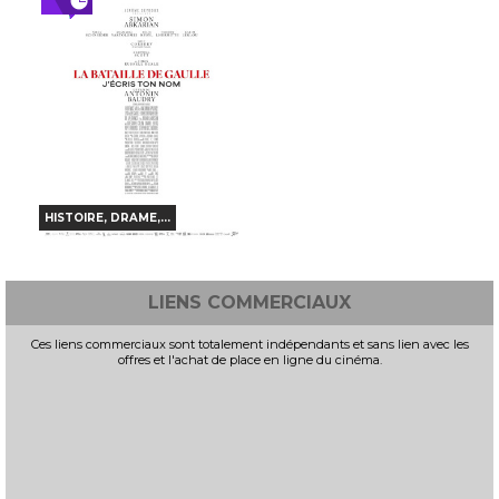
Horaires et Infos
Bande-annonce
Bande-annonce
INT. -12ans
VF
VO
TOUT PUBLIC
VF
VO
HISTOIRE, DRAME,...
LA BATAILLE DE GAULLE -
PARTIE 2 : J'ÉCRIS TON
NOM
LIENS COMMERCIAUX
Horaires et Infos
Ces liens commerciaux sont totalement indépendants et sans lien avec les
offres et l'achat de place en ligne du cinéma.
Bande-annonce
TOUT PUBLIC
VF