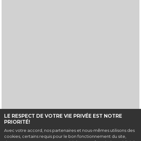
LE RESPECT DE VOTRE VIE PRIVÉE EST NOTRE
PRIORITÉ!
Haut de page
Avec votre accord, nos partenaires et nous-mêmes utilisons des
cookies, certains requis pour le bon fonctionnement du site,
Cinéma des Brumiers, Allée des Arts, 77178 Saint-Pathus |
Mairie de Saint-