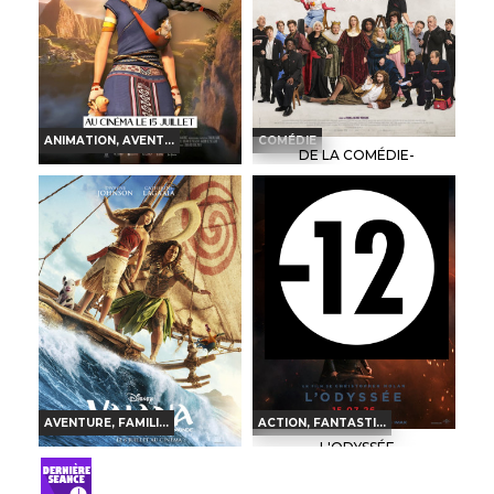
ANIMATION, AVENT...
COMÉDIE
DE LA COMÉDIE-
FRANÇAISE
KAYARA, PRINCESSE INCA
Horaires et Infos
Horaires et Infos
Bande-annonce
Bande-annonce
TOUT PUBLIC
VF
TOUT PUBLIC
VF
AVENTURE, FAMILI...
ACTION, FANTASTI...
L'ODYSSÉE
VAIANA, LA LÉGENDE DU
BOUT DU MONDE
Horaires et Infos