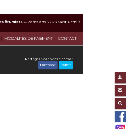
es Brumiers,
Allée des Arts, 77178 Saint-Pathus
|
|
MODALITES DE PAIEMENT
CONTACT
Partagez vos envies cinéma :
Facebook
Twitter