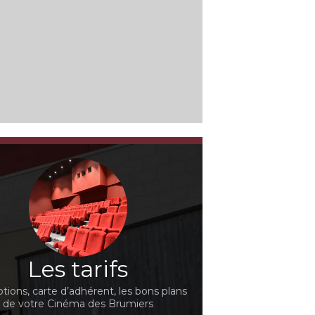
Les tarifs
ions, carte d’adhérent, les bons plans
de votre Cinéma des Brumiers