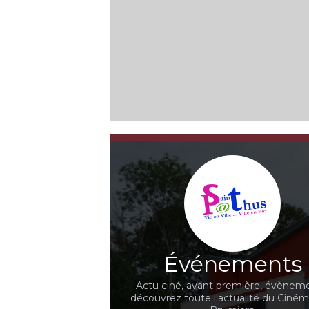
Événements
Actu ciné, avant première, évèneme
découvrez toute l'actualité du Ciné