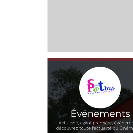
Événements
Actu ciné, avant première, évèneme
découvrez toute l'actualité du Ciné