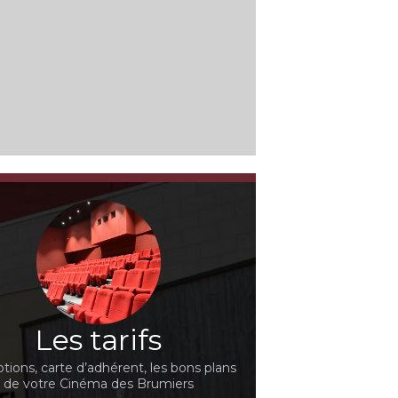
Les tarifs
ions, carte d’adhérent, les bons plans
de votre Cinéma des Brumiers