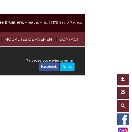
es Brumiers,
Allée des Arts, 77178 Saint-Pathus
|
|
MODALITES DE PAIEMENT
CONTACT
Partagez vos envies cinéma :
Facebook
Twitter