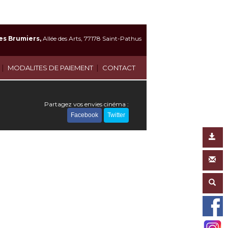
es Brumiers,
Allée des Arts, 77178 Saint-Pathus
|
|
MODALITES DE PAIEMENT
CONTACT
Partagez vos envies cinéma :
Facebook
Twitter