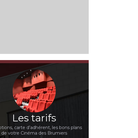
Les tarifs
ions, carte d’adhérent, les bons plans
de votre Cinéma des Brumiers