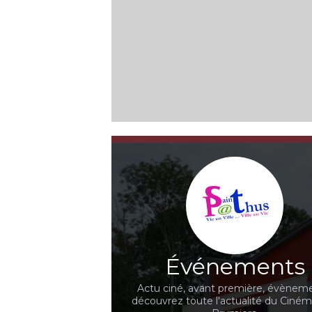
Événements
Actu ciné, avant première, évèneme
découvrez toute l'actualité du Ciné