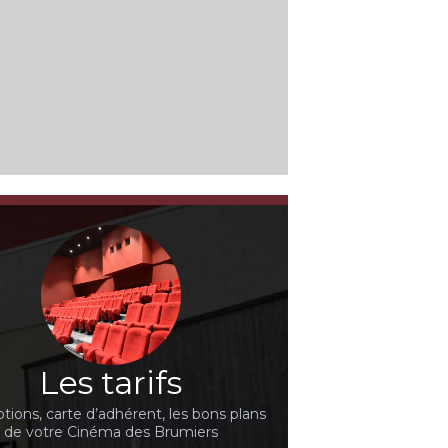
Les tarifs
ions, carte d’adhérent, les bons plans
de votre Cinéma des Brumiers