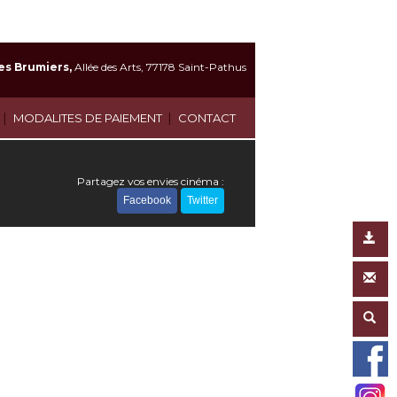
es Brumiers,
Allée des Arts, 77178 Saint-Pathus
|
|
MODALITES DE PAIEMENT
CONTACT
Partagez vos envies cinéma :
Facebook
Twitter