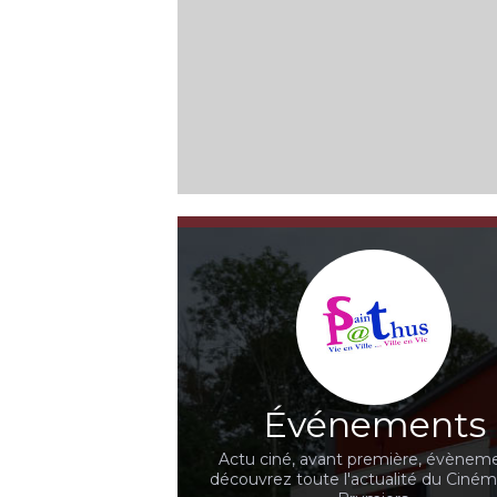
Événements
Actu ciné, avant première, évèneme
découvrez toute l'actualité du Ciné