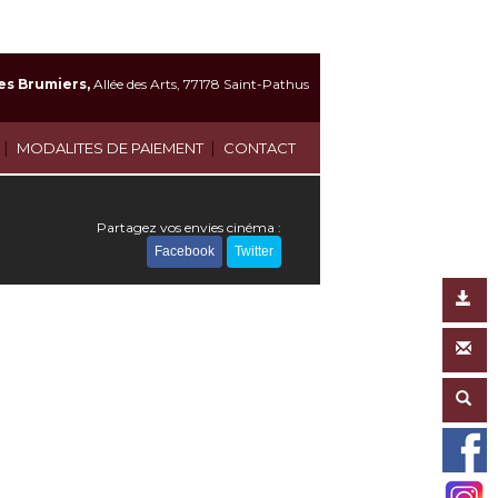
es Brumiers,
Allée des Arts, 77178 Saint-Pathus
|
|
MODALITES DE PAIEMENT
CONTACT
Partagez vos envies cinéma :
Facebook
Twitter