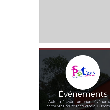
Événements
Actu ciné, avant première, évèneme
découvrez toute l'actualité du Ciné