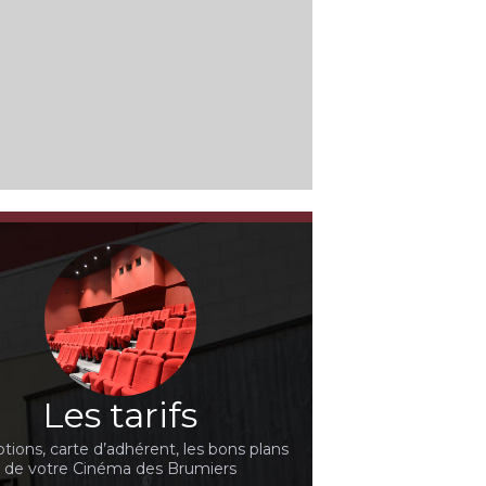
Les tarifs
ions, carte d’adhérent, les bons plans
de votre Cinéma des Brumiers