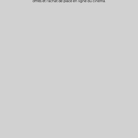
offres et l'achat de place en ligne du cinéma.