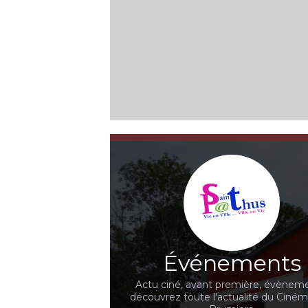
Événements
Actu ciné, avant première, évèneme
découvrez toute l'actualité du Ciné