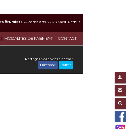
es Brumiers,
Allée des Arts, 77178 Saint-Pathus
|
|
MODALITES DE PAIEMENT
CONTACT
Partagez vos envies cinéma :
Facebook
Twitter