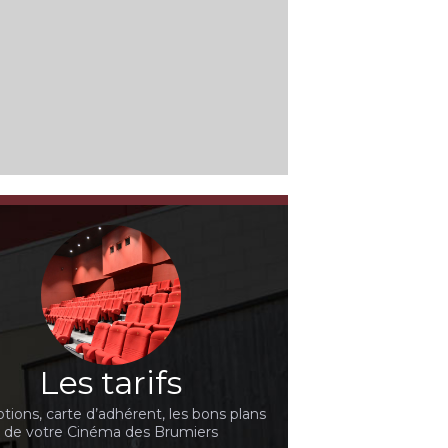
Les tarifs
ions, carte d’adhérent, les bons plans
de votre Cinéma des Brumiers