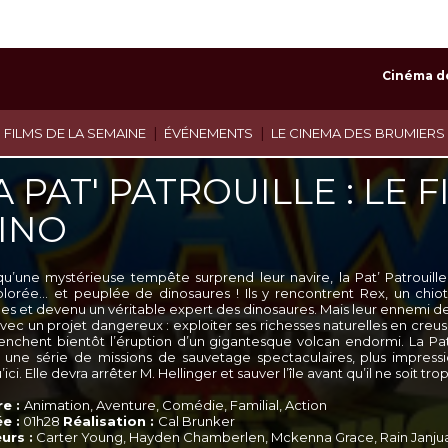
Cinéma d
|
|
 FILMS DE LA SEMAINE
ÉVÉNEMENTS
LE CINEMA DES BRUMIERS
A PAT' PATROUILLE : LE 
INO
qu’une mystérieuse tempête surprend leur navire, la Pat’ Patrouill
plorée… et peuplée de dinosaures ! Ils y rencontrent Rex, un chiot 
s et devenu un véritable expert des dinosaures. Mais leur ennemi de tou
e avec un projet dangereux : exploiter ses richesses naturelles en cre
enchent bientôt l’éruption d’un gigantesque volcan endormi. La Pat’
 une série de missions de sauvetage spectaculaires, plus impress
’ici. Elle devra arrêter M. Hellinger et sauver l’île avant qu’il ne soit trop
e :
Animation, Aventure, Comédie, Familial, Action
e :
01h28
Réalisation :
Cal Brunker
urs :
Carter Young, Hayden Chamberlen, Mckenna Grace, Rain Janjua