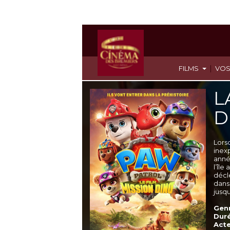
|
FILMS
VOS
L
D
Lors
inex
année
l’îl
décl
dans
jusqu
Genr
Duré
Acte