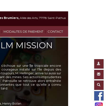
es Brumiers,
Allée des Arts, 77178 Saint-Pathus
|
|
MODALITES DE PAIEMENT
CONTACT
FILM MISSION
e s’échoue sur une île tropicale encore
courageux installé sur l’île depuis des
jours, M. Hellinger, arrive lui aussi sur
usant des mines. Ses actions imprudentes
 Patrouille se retrouve alors entraînée
ionnantes que tout ce qu’elle a connu
 tard.
, Henry Bolan