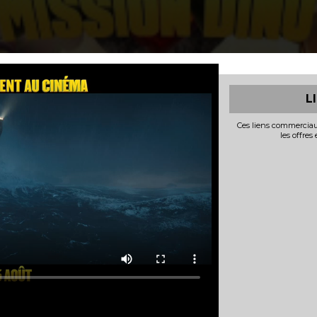
L
Ces liens commerciau
les offres