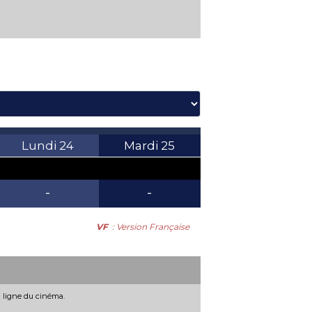
Lundi
24
Mardi
25
-
-
VF
: Version Française
n ligne du cinéma.