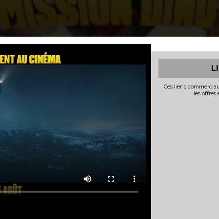
L
Ces liens commerciau
les offres