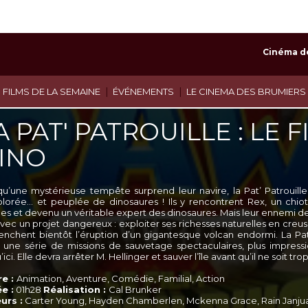
Cinéma d
|
|
 FILMS DE LA SEMAINE
ÉVÉNEMENTS
LE CINEMA DES BRUMIERS
A PAT' PATROUILLE : LE 
INO
qu’une mystérieuse tempête surprend leur navire, la Pat’ Patrouill
plorée… et peuplée de dinosaures ! Ils y rencontrent Rex, un chiot 
s et devenu un véritable expert des dinosaures. Mais leur ennemi de tou
e avec un projet dangereux : exploiter ses richesses naturelles en cre
enchent bientôt l’éruption d’un gigantesque volcan endormi. La Pat’
 une série de missions de sauvetage spectaculaires, plus impress
’ici. Elle devra arrêter M. Hellinger et sauver l’île avant qu’il ne soit trop
e :
Animation, Aventure, Comédie, Familial, Action
e :
01h28
Réalisation :
Cal Brunker
urs :
Carter Young, Hayden Chamberlen, Mckenna Grace, Rain Janjua