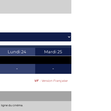
Lundi
24
Mardi
25
-
-
VF
: Version Française
n ligne du cinéma.