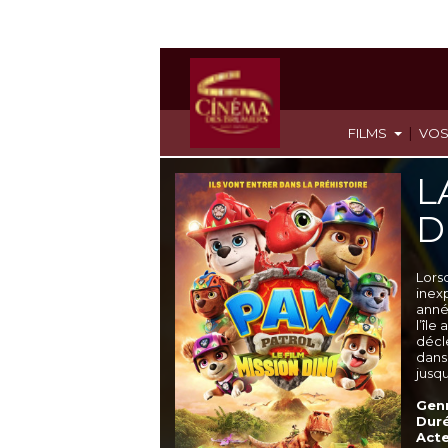
|
FILMS
VOS
L
D
Lors
inex
année
l’îl
décl
dans
jusqu
Genr
Duré
Acte