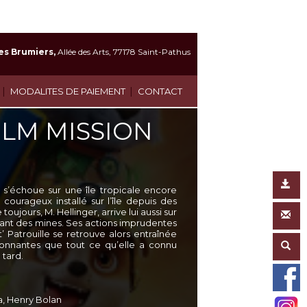
es Brumiers,
Allée des Arts, 77178 Saint-Pathus
|
|
MODALITES DE PAIEMENT
CONTACT
FILM MISSION
e s’échoue sur une île tropicale encore
courageux installé sur l’île depuis des
jours, M. Hellinger, arrive lui aussi sur
usant des mines. Ses actions imprudentes
 Patrouille se retrouve alors entraînée
ionnantes que tout ce qu’elle a connu
 tard.
, Henry Bolan