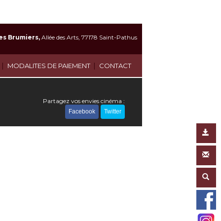
es Brumiers,
Allée des Arts, 77178 Saint-Pathus
|
|
MODALITES DE PAIEMENT
CONTACT
Partagez vos envies cinéma :
Facebook
Twitter