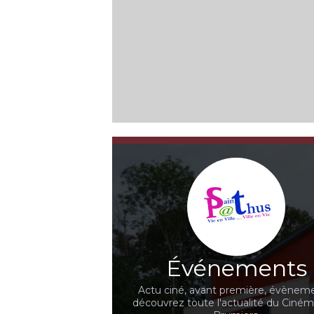
Événements
Actu ciné, avant première, évèneme
découvrez toute l'actualité du Ciné