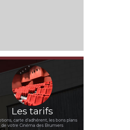
Les tarifs
ions, carte d’adhérent, les bons plans
de votre Cinéma des Brumiers